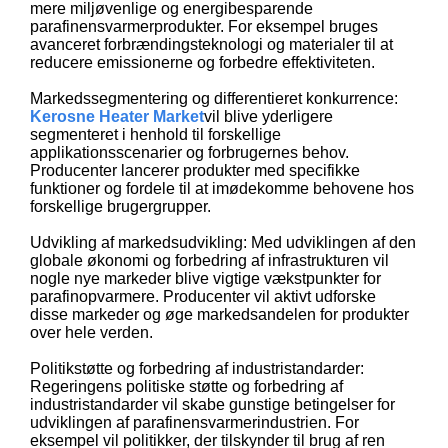
mere miljøvenlige og energibesparende
parafinensvarmerprodukter. For eksempel bruges
avanceret forbrændingsteknologi og materialer til at
reducere emissionerne og forbedre effektiviteten.
Markedssegmentering og differentieret konkurrence:
Kerosne Heater Market
vil blive yderligere
segmenteret i henhold til forskellige
applikationsscenarier og forbrugernes behov.
Producenter lancerer produkter med specifikke
funktioner og fordele til at imødekomme behovene hos
forskellige brugergrupper.
Udvikling af markedsudvikling: Med udviklingen af ​​den
globale økonomi og forbedring af infrastrukturen vil
nogle nye markeder blive vigtige vækstpunkter for
parafinopvarmere. Producenter vil aktivt udforske
disse markeder og øge markedsandelen for produkter
over hele verden.
Politikstøtte og forbedring af industristandarder:
Regeringens politiske støtte og forbedring af
industristandarder vil skabe gunstige betingelser for
udviklingen af ​​parafinensvarmerindustrien. For
eksempel vil politikker, der tilskynder til brug af ren