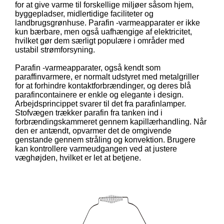
for at give varme til forskellige miljøer såsom hjem,
byggepladser, midlertidige faciliteter og
landbrugsgrønhuse. Parafin -varmeapparater er ikke
kun bærbare, men også uafhængige af elektricitet,
hvilket gør dem særligt populære i områder med
ustabil strømforsyning.
Parafin -varmeapparater, også kendt som
paraffinvarmere, er normalt udstyret med metalgriller
for at forhindre kontaktforbrændinger, og deres blå
parafincontainere er enkle og elegante i design.
Arbejdsprincippet svarer til det fra parafinlamper.
Stofvægen trækker parafin fra tanken ind i
forbrændingskammeret gennem kapillærhandling. Når
den er antændt, opvarmer det de omgivende
genstande gennem stråling og konvektion. Brugere
kan kontrollere varmeudgangen ved at justere
væghøjden, hvilket er let at betjene.