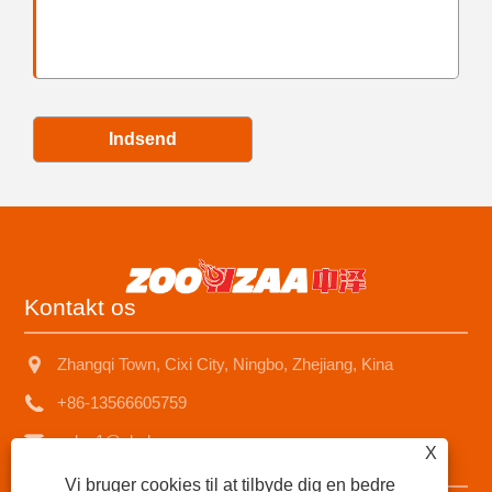
Indsend
Kontakt os
Zhangqi Town, Cixi City, Ningbo, Zhejiang, Kina
+86-13566605759
sales1@nbzhongze.com
X
Vi bruger cookies til at tilbyde dig en bedre