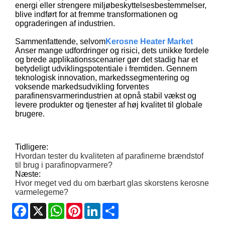
energi eller strengere miljøbeskyttelsesbestemmelser,
blive indført for at fremme transformationen og
opgraderingen af ​​industrien.
Sammenfattende, selvom
Kerosne Heater Market
Anser mange udfordringer og risici, dets unikke fordele
og brede applikationsscenarier gør det stadig har et
betydeligt udviklingspotentiale i fremtiden. Gennem
teknologisk innovation, markedssegmentering og
voksende markedsudvikling forventes
parafinensvarmerindustrien at opnå stabil vækst og
levere produkter og tjenester af høj kvalitet til globale
brugere.
Tidligere:
Hvordan tester du kvaliteten af ​​parafinerne brændstof
til brug i parafinopvarmere?
Næste:
Hvor meget ved du om bærbart glas skorstens kerosne
varmelegeme?
Facebook
X
WhatsApp
Pinterest
LinkedIn
Share