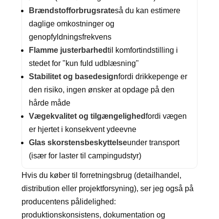
Brændstofforbrugsrate
så du kan estimere
daglige omkostninger og
genopfyldningsfrekvens
Flamme justerbarhed
til komfortindstilling i
stedet for "kun fuld udblæsning"
Stabilitet og basedesign
fordi drikkepenge er
den risiko, ingen ønsker at opdage på den
hårde måde
Vægekvalitet og tilgængelighed
fordi vægen
er hjertet i konsekvent ydeevne
Glas skorstensbeskyttelse
under transport
(især for laster til campingudstyr)
Hvis du køber til forretningsbrug (detailhandel,
distribution eller projektforsyning), ser jeg også på
producentens pålidelighed:
produktionskonsistens, dokumentation og