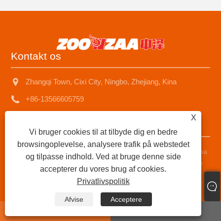
Kontakt os
Zhangqi Town, Cixi City, Ningbo, Zhejiang, Kina
+86-13566605759
sales1@nbzhongze.com
X
Vi bruger cookies til at tilbyde dig en bedre
browsingoplevelse, analysere trafik på webstedet
Copyright © 2023 Ningbo Zhongze Electronics Co., Ltd. - Kina
og tilpasse indhold. Ved at bruge denne side
parafinensvarmer, parafin komfur, Metal Chimney Kerosine
accepterer du vores brug af cookies.
Heater leverandører - Alle rettigheder forbeholdes.
Privatlivspolitik
Links
|
Sitemap
|
RSS
|
XML
|
Privatlivspolitik
|
Afvise
Acceptere
whatsapp
E-mail