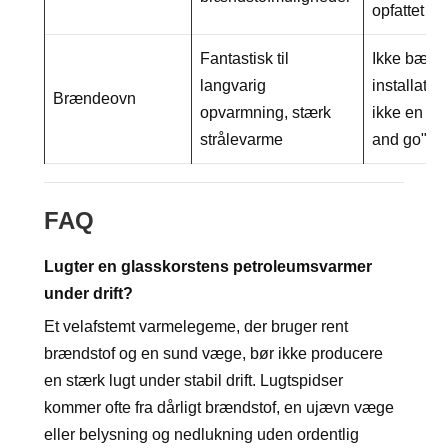
opfattet lu
Fantastisk til
Ikke bærba
langvarig
installatio
Brændeovn
opvarmning, stærk
ikke en hur
strålevarme
and go" lø
FAQ
Lugter en glasskorstens petroleumsvarmer
under drift?
Et velafstemt varmelegeme, der bruger rent
brændstof og en sund væge, bør ikke producere
en stærk lugt under stabil drift. Lugtspidser
kommer ofte fra dårligt brændstof, en ujævn væge
eller belysning og nedlukning uden ordentlig