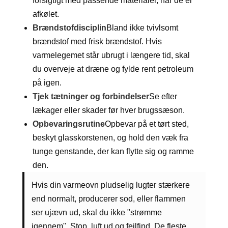
forsigtigt med passende materialer, når de er
afkølet.
Brændstofdisciplin
Bland ikke tvivlsomt
brændstof med frisk brændstof. Hvis
varmelegemet står ubrugt i længere tid, skal
du overveje at dræne og fylde rent petroleum
på igen.
Tjek tætninger og forbindelser
Se efter
lækager eller skader før hver brugssæson.
Opbevaringsrutine
Opbevar på et tørt sted,
beskyt glasskorstenen, og hold den væk fra
tunge genstande, der kan flytte sig og ramme
den.
Hvis din varmeovn pludselig lugter stærkere
end normalt, producerer sod, eller flammen
ser ujævn ud, skal du ikke "strømme
igennem". Stop, luft ud og fejlfind. De fleste