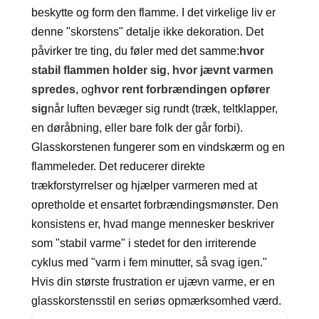
beskytte og form den flamme. I det virkelige liv er
denne "skorstens" detalje ikke dekoration. Det
påvirker tre ting, du føler med det samme:
hvor
stabil flammen holder sig
,
hvor jævnt varmen
spredes
, og
hvor rent forbrændingen opfører
sig
når luften bevæger sig rundt (træk, teltklapper,
en døråbning, eller bare folk der går forbi).
Glasskorstenen fungerer som en vindskærm og en
flammeleder. Det reducerer direkte
trækforstyrrelser og hjælper varmeren med at
opretholde et ensartet forbrændingsmønster. Den
konsistens er, hvad mange mennesker beskriver
som "stabil varme" i stedet for den irriterende
cyklus med "varm i fem minutter, så svag igen."
Hvis din største frustration er ujævn varme, er en
glasskorstensstil en seriøs opmærksomhed værd.