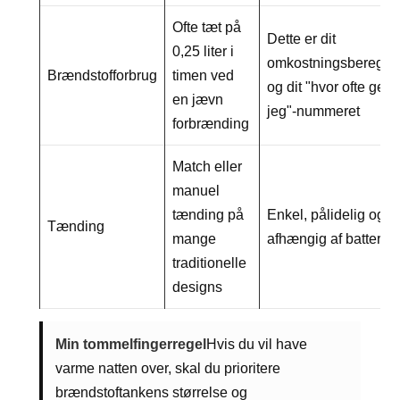
Ofte tæt på
Dette er dit
0,25 liter i
omkostningsberegn
Brændstofforbrug
timen ved
og dit "hvor ofte gen
en jævn
jeg"-nummeret
forbrænding
Match eller
manuel
tænding på
Enkel, pålidelig og i
Tænding
mange
afhængig af batterier
traditionelle
designs
Min tommelfingerregel
Hvis du vil have
varme natten over, skal du prioritere
brændstoftankens størrelse og