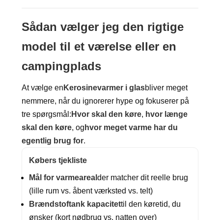
Sådan vælger jeg den rigtige
model til et værelse eller en
campingplads
At vælge en
Kerosinevarmer i glas
bliver meget
nemmere, når du ignorerer hype og fokuserer på
tre spørgsmål:
Hvor skal den køre
,
hvor længe
skal den køre
, og
hvor meget varme har du
egentlig brug for
.
Købers tjekliste
Mål for varmeareal
der matcher dit reelle brug
(lille rum vs. åbent værksted vs. telt)
Brændstoftank kapacitet
til den køretid, du
ønsker (kort nødbrug vs. natten over)