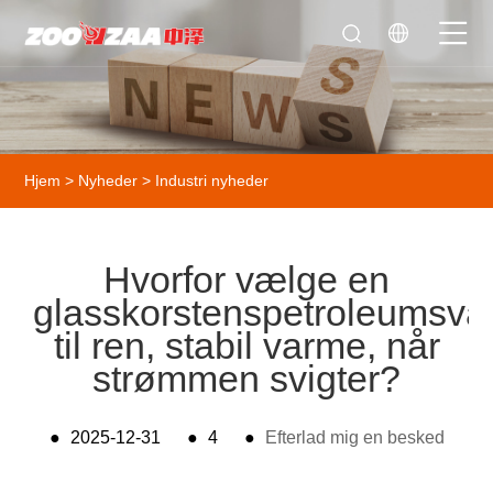
Hjem
>
Nyheder
>
Industri nyheder
Hvorfor vælge en
glasskorstenspetroleumsva
til ren, stabil varme, når
strømmen svigter?
●
2025-12-31
●
4
●
Efterlad mig en besked