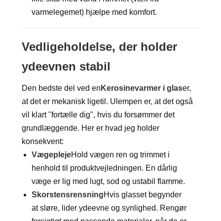
varmelegemet) hjælpe med komfort.
Vedligeholdelse, der holder
ydeevnen stabil
Den bedste del ved en
Kerosinevarmer i glas
er,
at det er mekanisk ligetil. Ulempen er, at det også
vil klart "fortælle dig", hvis du forsømmer det
grundlæggende. Her er hvad jeg holder
konsekvent:
Vægepleje
Hold vægen ren og trimmet i
henhold til produktvejledningen. En dårlig
væge er lig med lugt, sod og ustabil flamme.
Skorstensrensning
Hvis glasset begynder
at sløre, lider ydeevne og synlighed. Rengør