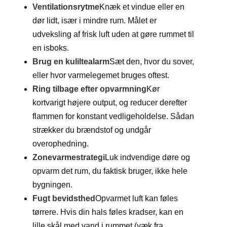
Ventilationsrytme
Knæk et vindue eller en
dør lidt, især i mindre rum. Målet er
udveksling af frisk luft uden at gøre rummet til
en isboks.
Brug en kuliltealarm
Sæt den, hvor du sover,
eller hvor varmelegemet bruges oftest.
Ring tilbage efter opvarmning
Kør
kortvarigt højere output, og reducer derefter
flammen for konstant vedligeholdelse. Sådan
strækker du brændstof og undgår
overophedning.
Zonevarmestrategi
Luk indvendige døre og
opvarm det rum, du faktisk bruger, ikke hele
bygningen.
Fugt bevidsthed
Opvarmet luft kan føles
tørrere. Hvis din hals føles kradser, kan en
lille skål med vand i rummet (væk fra