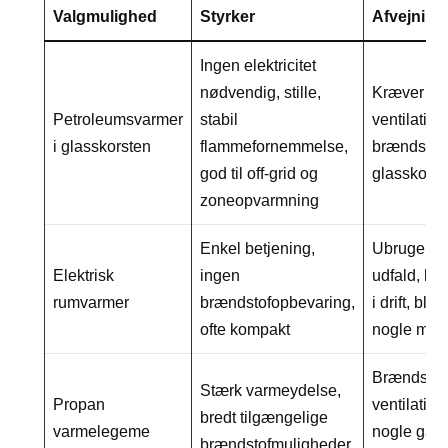
Valgmulighed
Styrker
Afvejning
Ingen elektricitet
nødvendig, stille,
Kræver sik
Petroleumsvarmer
stabil
ventilatio
i glasskorsten
flammefornemmelse,
brændstofh
god til off-grid og
glasskorst
zoneopvarmning
Enkel betjening,
Ubrugelig
Elektrisk
ingen
udfald, ka
rumvarmer
brændstofopbevaring,
i drift, bl
ofte kompakt
nogle mod
Brændstofc
Stærk varmeydelse,
Propan
ventilatio
bredt tilgængelige
varmelegeme
nogle gan
brændstofmuligheder