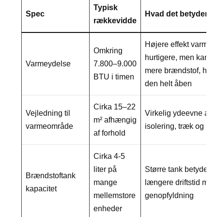
Typisk
Spec
Hvad det betyder fo
rækkevidde
Højere effekt varmer
Omkring
hurtigere, men kan f
Varmeydelse
7.800–9.000
mere brændstof, hvis
BTU i timen
den helt åben
Cirka 15–22
Vejledning til
Virkelig ydeevne af
m² afhængig
varmeområde
isolering, træk og lo
af forhold
Cirka 4-5
liter på
Større tank betyder 
Brændstoftank
mange
længere driftstid me
kapacitet
mellemstore
genopfyldning
enheder