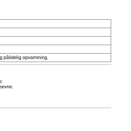
og pålidelig opvarmning.
p:
deevne.