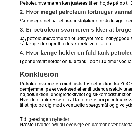
Petroleumvarmeren kan justeres til en højde på op til 1
2. Hvor meget petroleum forbruger varm
Varmelegemet har et brændstoføkonomisk design, der br
3. Er petroleumsvarmeren sikker at brug
Ja, petroleumsvarmeren er udstyret med indbyggede si
så længe der opretholdes korrekt ventilation.
4. Hvor længe holder en fuld tank petrol
I gennemsnit holder en fuld tank i op til 10 timer ved
Konklusion
Petroleumvarmeren med justerhøjdefunktion fra ZOOZAA
derhjemme, på et værksted eller til udendørsaktivite
højdefunktion, energieffektivitet og sikkerhedsfunktione
Hvis du er interesseret i at lære mere om petroleumsva
til at hjælpe dig med eventuelle spørgsmål og give yder
Tidligere:
Ingen nyheder
Næste:
Hvorfor bør du overveje en bærbar brændstoftan