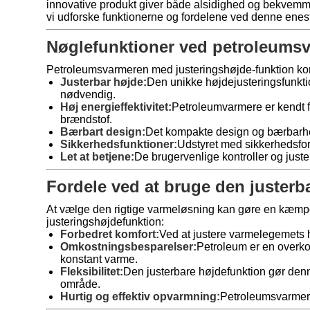
innovative produkt giver både alsidighed og bekvemmelig
vi udforske funktionerne og fordelene ved denne ene
Nøglefunktioner ved petroleums
Petroleumsvarmeren med justeringshøjde-funktion komm
Justerbar højde:
Den unikke højdejusteringsfunktio
nødvendig.
Høj energieffektivitet:
Petroleumvarmere er kendt f
brændstof.
Bærbart design:
Det kompakte design og bærbarhed gi
Sikkerhedsfunktioner:
Udstyret med sikkerhedsfora
Let at betjene:
De brugervenlige kontroller og juste
Fordele ved at bruge den juster
At vælge den rigtige varmeløsning kan gøre en kæmpe f
justeringshøjdefunktion:
Forbedret komfort:
Ved at justere varmelegemets hø
Omkostningsbesparelser:
Petroleum er en overko
konstant varme.
Fleksibilitet:
Den justerbare højdefunktion gør denn
område.
Hurtig og effektiv opvarmning:
Petroleumsvarmere 