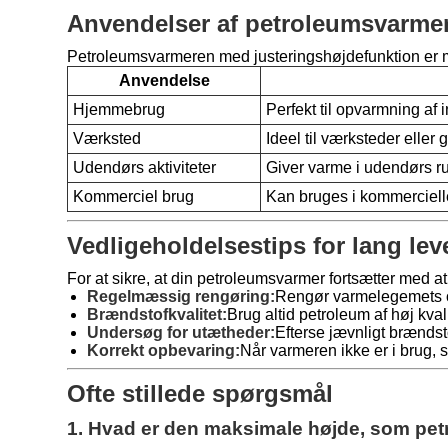
Anvendelser af petroleumsvarme
Petroleumsvarmeren med justeringshøjdefunktion er meg
Anvendelse
Hjemmebrug
Perfekt til opvarmning af 
Værksted
Ideel til værksteder eller
Udendørs aktiviteter
Giver varme i udendørs r
Kommerciel brug
Kan bruges i kommercielle
Vedligeholdelsestips for lang lev
For at sikre, at din petroleumsvarmer fortsætter med at 
Regelmæssig rengøring:
Rengør varmelegemets ov
Brændstofkvalitet:
Brug altid petroleum af høj kvali
Undersøg for utætheder:
Efterse jævnligt brændst
Korrekt opbevaring:
Når varmeren ikke er i brug, s
Ofte stillede spørgsmål
1. Hvad er den maksimale højde, som pet