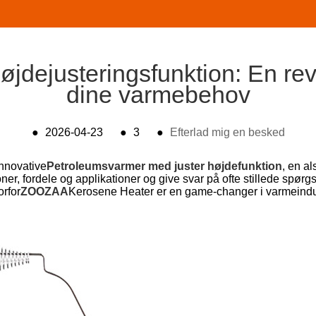
dejusteringsfunktion: En revo
dine varmebehov
●
2026-04-23
●
3
●
Efterlad mig en besked
innovative
Petroleumsvarmer med juster højdefunktion
, en al
ner, fordele og applikationer og give svar på ofte stillede spørg
orfor
ZOOZAA
Kerosene Heater er en game-changer i varmeindu