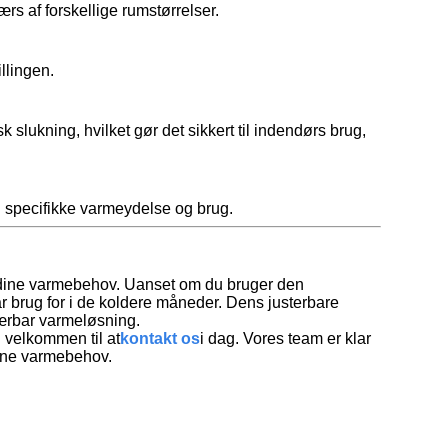
ærs af forskellige rumstørrelser.
llingen.
ukning, hvilket gør det sikkert til indendørs brug,
en specifikke varmeydelse og brug.
le dine varmebehov. Uanset om du bruger den
r brug for i de koldere måneder. Dens justerbare
 bærbar varmeløsning.
u velkommen til at
kontakt os
i dag. Vores team er klar
 dine varmebehov.