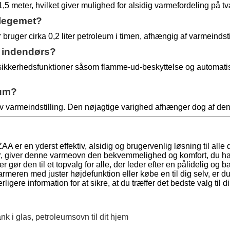
,5 meter, hvilket giver mulighed for alsidig varmefordeling på tv
elegemet?
uger cirka 0,2 liter petroleum i timen, afhængig af varmeindsti
e indendørs?
kkerhedsfunktioner såsom flamme-ud-beskyttelse og automatisk sl
eum?
 lav varmeindstilling. Den nøjagtige varighed afhænger dog af d
 er en yderst effektiv, alsidig og brugervenlig løsning til al
ter, giver denne varmeovn den bekvemmelighed og komfort, du ha
r gør den til et topvalg for alle, der leder efter en pålidelig og
rmeren med juster højdefunktion eller købe en til dig selv, er d
ligere information for at sikre, at du træffer det bedste valg til
k i glas, petroleumsovn til dit hjem