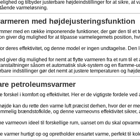
hed og tilbyder justerbare højdeindstillinger for at sikre, at va
stående varmeløsning.
varmeren med højdejusteringsfunktion
er med en række imponerende funktioner, der gør den til et to
n giver dig mulighed for at tilpasse varmelegemets position, hvi
or deres effektivitet, og denne model er ingen undtagelse. Den
ver dig mulighed for nemt at flytte varmeren fra et rum til et and
nstaltninger såsom et automatisk sluk-system og en flamme-ud be
rbare indstillinger gør det nemt at justere temperaturen og højde
bare petroleumsvarmer
orskel i komfort og effektivitet. Her er de vigtigste fordele v
jde kan du rette den varme luft præcist derhen, hvor der er mest
mmelig brændstofkilde, og denne varmeovns effektivitet sikrer,
e varmeovn ideel til forskellige rum, uanset om du skal opvarme
varmer hurtigt op og opretholder ensartet varme, perfekt til ko