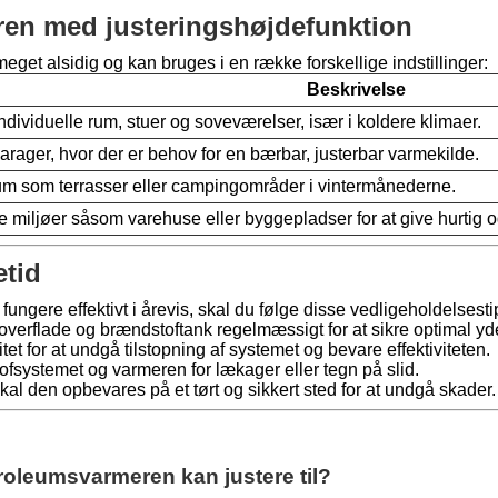
ren med justeringshøjdefunktion
et alsidig og kan bruges i en række forskellige indstillinger:
Beskrivelse
individuelle rum, stuer og soveværelser, især i koldere klimaer.
 garager, hvor der er behov for en bærbar, justerbar varmekilde.
um som terrasser eller campingområder i vintermånederne.
 miljøer såsom varehuse eller byggepladser for at give hurtig 
etid
fungere effektivt i årevis, skal du følge disse vedligeholdelsesti
erflade og brændstoftank regelmæssigt for at sikre optimal y
tet for at undgå tilstopning af systemet og bevare effektiviteten.
ofsystemet og varmeren for lækager eller tegn på slid.
kal den opbevares på et tørt og sikkert sted for at undgå skader.
roleumsvarmeren kan justere til?