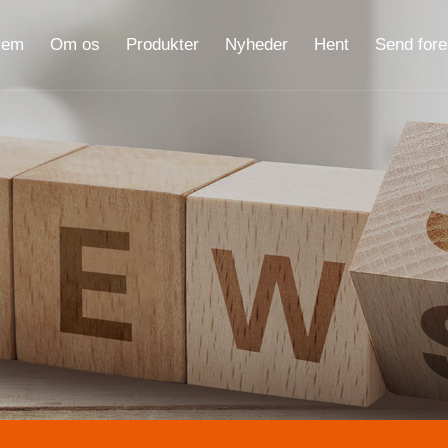
jem
Om os
Produkter
Nyheder
Hent
Send fore