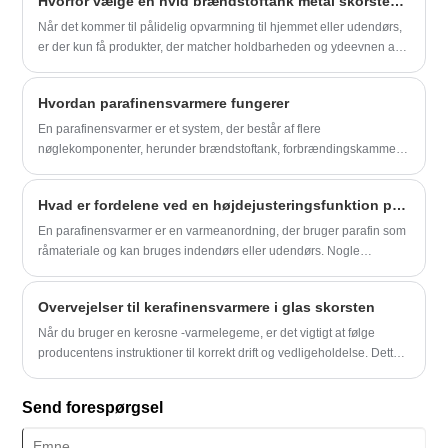
Hvorfor vælge en hvid brændstoftank metal skorstens petroleumsvarmer til effektiv og sikker opvarmning?
kontinuerlig arbejdstid, så det er muligt at tænde den hele natten.
​Når det kommer til pålidelig opvarmning til hjemmet eller udendørs,
er der kun få produkter, der matcher holdbarheden og ydeevnen af ​​
White Fuel Tank Metal Chimney Petroleum Heater. Denne varmeovn
kombinerer høj termisk effektivitet, stærk metalkonstruktion og
Hvordan parafinensvarmere fungerer
brugervenlig betjening, hvilket gør den til en ideel løsning til både
boliger og kommercielle rum. Uanset om du opvarmer et værksted,
En parafinensvarmer er et system, der består af flere
campingplads eller dit opholdsområde i kolde årstider, sikrer denne
nøglekomponenter, herunder brændstoftank, forbrændingskammer,
varmeovn stabil varme og langvarig brug.
varmeveksler, blæser og udstødningsrør. For det første er
brændstoftanken ansvarlig for opbevaring af parafin for at give
Hvad er fordelene ved en højdejusteringsfunktion på en parafinensvarmer?
kontinuerlig energi til forbrænding. I forbrændingskammeret
antændes og brændes parafinen, hvilket frigiver en stor mængde
En parafinensvarmer er en varmeanordning, der bruger parafin som
varmeenergi.
råmateriale og kan bruges indendørs eller udendørs. Nogle
parafinensvarmere har også en højdejusteringsfunktion, hvilket
bringer mange fordele ved faktisk brug.
Overvejelser til kerafinensvarmere i glas skorsten
Når du bruger en kerosne -varmelegeme, er det vigtigt at følge
producentens instruktioner til korrekt drift og vedligeholdelse. Dette
inkluderer at sikre korrekt ventilation for at forhindre opbygning af
kulilte, regelmæssigt rengøring og inspektion af skorstenen for
Send forespørgsel
enhver sod eller blokeringer og kun ved hjælp af rengør og parafin
af høj kvalitet.