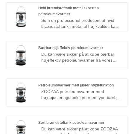
Brændstoftanken petroleumsvarmeren er
designet til at være bærbar, så du nemt
Hvid brændstoftank metal skorsten
kan flytte dem fra et sted til et andet. De
petroleumsvarmer
kommer typisk med håndtag til bekvem
Som en professionel producent af hvid
transport.
brændstoftank i metal af høj kvalitet, kan
du være sikker på at købe den fra vores
fabrik, og vi vil tilbyde dig den bedste
eftersalgsservice og rettidig levering. De
Bærbar højeffektiv petroleumsvarmer
er designet til at være bærbare, hvilket
Du kan være sikker på at købe bærbar
giver mulighed for nem bevægelse
højeffektiv petroleumvarmer fra vores
mellem steder.
fabrik, og vi vil tilbyde dig den bedste
eftersalgsservice og rettidig levering.
Petroleumsvarmer med juster højdefunktion
ZOOZAA petroleumsvarmer med
højdejusteringsfunktion er en type bærbar
varmeenhed, der giver dig mulighed for at
ændre højden på varmelegemets
varmeelement eller brændersamling.
Denne funktion giver ekstra alsidighed og
Sort brændstoftank petroleumsvarmer
bekvemmelighed, da du kan justere
Du kan være sikker på at købe ZOOZAA
flammens højde for at styre